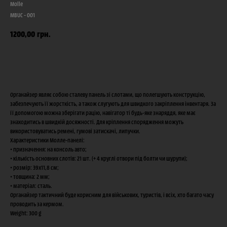
Molle
MBUC - 001
1200,00
грн.
Придбати
Органайзер являє собою сталеву панель зі слотами, що полегшують конструкцію,
забезпечують її жорсткість, а також слугують для швидкого закріплення інвентаря. За
її допомогою можна зберігати рацію, навігатор ті будь-яке знаряддя, яке має
знаходитись в швидкій досяжності. Для кріплення спорядження можуть
використовуватись ремені, гумові затискачі, липучки.
Характеристики Молле-панелі:
• призначення: на консоль авто;
• кількість основних слотів: 21 шт. (+ 4 круглі отвори під болти чи шурупи);
• розмір: 39х11,8 см;
• товщина: 2 мм;
• матеріал: сталь.
Органайзер тактичний буде корисним для військових, туристів, і всіх, хто багато часу
проводить за кермом.
Weight: 300 g