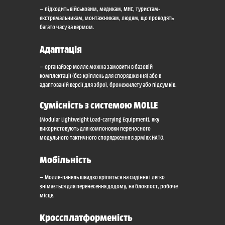
— підходить військовим, медикам, МНС, туристам-
екстремальникам, монтажникам, людям, що проводять
багато часу за кермом.
Адаптація
— органайзер Молле можна замовити в базовій
комплектації (без кріплень для спорядження) або в
адаптованій версії для зброї, бронежилету або підсумків.
Сумісність з системою MOLLE
(Modular Lightweight Load-carrying Equipment), яку
використовують для компоновки переносного
модульного тактичного спорядження в арміях НАТО.
Мобільність
— Молле-панель швидко кріпиться на сидіння і легко
знімається для перенесення додому, на блокпост, робоче
місце.
Кроссплатформеність