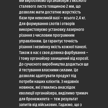
Ми виробляємо органайзери з якісного
сталевого листа товщиною 2 мм, що
дозволяє мати достатню жорсткість
бази при невеликій вазі — всього 2,4 кг.
Для формування слотів і отворів
використовуємо установку лазерного
різання з числовим програмним
управлінням. Це гарантує точність
різання і незмінну якість кожної панелі.
Також в нас є своя ділянка фарбування –
і тому органайзер захищений від корозії.
До сучасного виробництва додається ще
й тестування власними силами. Це
дозволяє адаптувати продукт під
потреби наших клієнтів. З недавніх
новинок, які з’явились внаслідок
еволюції органайзера, виділимо тримач
для бронежилета — теж результат
запитів від військових. Гадаємо, що з