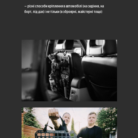
— різні способи кріплення в автомобілі (на сидіння, на
борт, під дах) і не тільки (в зброярні, майстерні тощо)